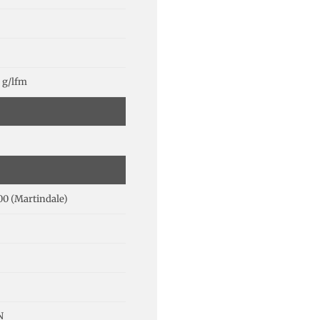
 g/lfm
00 (Martindale)
N