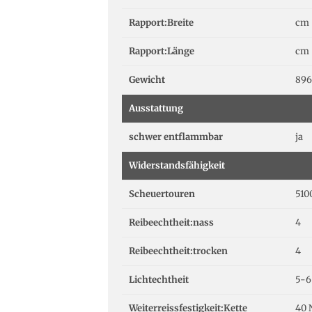
Rapport:Breite
cm
Rapport:Länge
cm
Gewicht
896
Ausstattung
schwer entflammbar
ja
Widerstandsfähigkeit
Scheuertouren
510
Reibeechtheit:nass
4
Reibeechtheit:trocken
4
Lichtechtheit
5-6
Weiterreissfestigkeit:Kette
40 