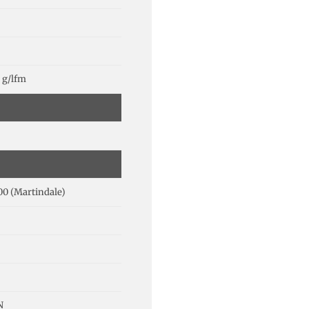
 g/lfm
00 (Martindale)
N