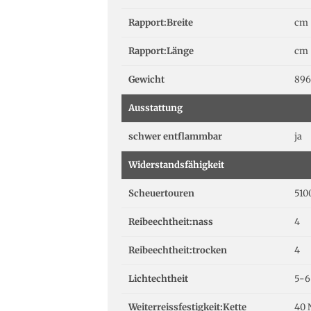
Rapport:Breite
cm
Rapport:Länge
cm
Gewicht
896
Ausstattung
schwer entflammbar
ja
Widerstandsfähigkeit
Scheuertouren
510
Reibeechtheit:nass
4
Reibeechtheit:trocken
4
Lichtechtheit
5-6
Weiterreissfestigkeit:Kette
40 