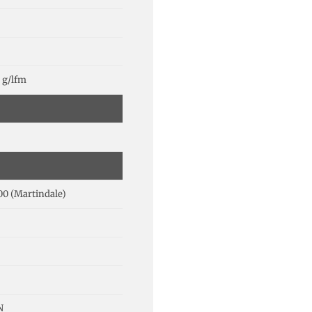
 g/lfm
00 (Martindale)
N