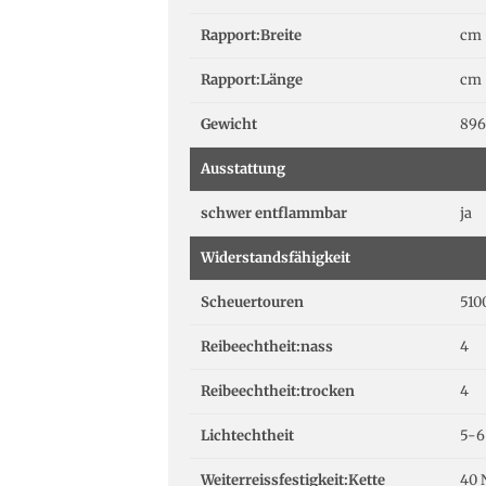
Rapport:Breite
cm
Rapport:Länge
cm
Gewicht
896
Ausstattung
schwer entflammbar
ja
Widerstandsfähigkeit
Scheuertouren
510
Reibeechtheit:nass
4
Reibeechtheit:trocken
4
Lichtechtheit
5-6
Weiterreissfestigkeit:Kette
40 