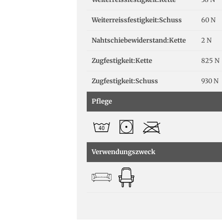
Weiterreissfestigkeit:Schuss
60 N
Nahtschiebewiderstand:Kette
2 N
Zugfestigkeit:Kette
825 N
Zugfestigkeit:Schuss
930 N
Pflege
Verwendungszweck