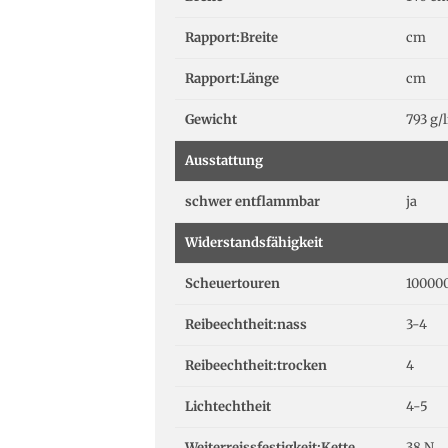
Rapport:Breite
cm
Rapport:Länge
cm
Gewicht
793 g/
Ausstattung
schwer entflammbar
ja
Widerstandsfähigkeit
Scheuertouren
100000
Reibeechtheit:nass
3-4
Reibeechtheit:trocken
4
Lichtechtheit
4-5
Weiterreissfestigkeit:Kette
38 N