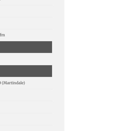
lfm
 (Martindale)