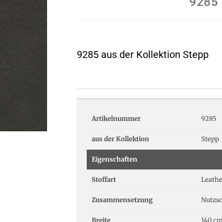
9285
9285 aus der Kollektion Stepp
Artikelnummer
9285
aus der Kollektion
Stepp
Eigenschaften
Stoffart
Leathe
Zusammensetzung
Nutzsc
Breite
140 c