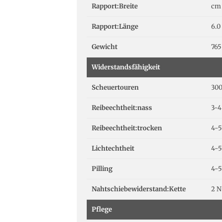
Rapport:Breite
cm
Rapport:Länge
6.0
Gewicht
765
Widerstandsfähigkeit
Scheuertouren
300
Reibeechtheit:nass
3-4
Reibeechtheit:trocken
4-5
Lichtechtheit
4-5
Pilling
4-5
Nahtschiebewiderstand:Kette
2 N
Pflege