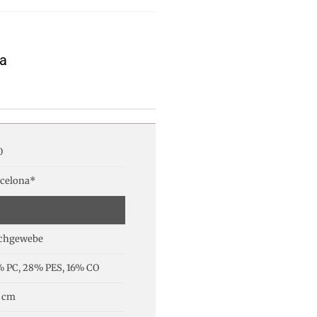
na
0
celona*
achgewebe
 PC, 28% PES, 16% CO
 cm