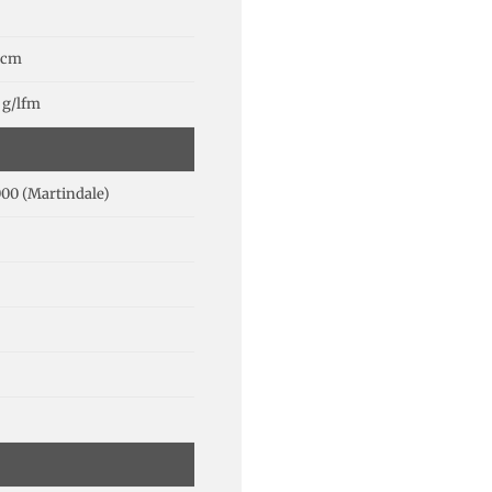
 cm
 g/lfm
00 (Martindale)