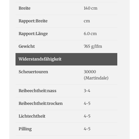
Breite
140 cm
Rapport:Breite
cm
Rapport:Länge
6.0 cm
Gewicht
765 g/lfm
Widerstandsfähigkeit
Scheuertouren
30000
(Martindale)
Reibeechtheit:nass
3-4
Reibeechtheit:trocken
4-5
Lichtechtheit
4-5
Pilling
4-5