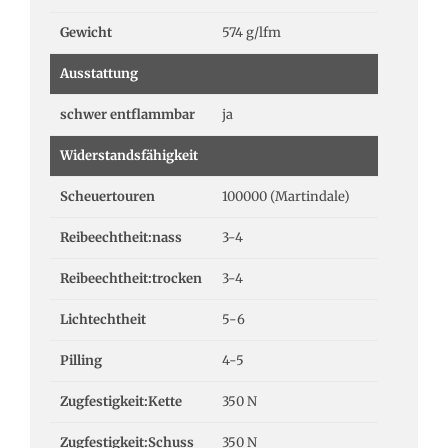
Gewicht
574 g/lfm
Ausstattung
schwer entflammbar
ja
Widerstandsfähigkeit
Scheuertouren
100000 (Martindale)
Reibeechtheit:nass
3-4
Reibeechtheit:trocken
3-4
Lichtechtheit
5-6
Pilling
4-5
Zugfestigkeit:Kette
350 N
Zugfestigkeit:Schuss
350 N