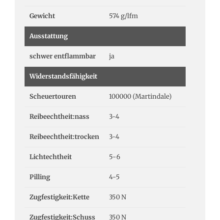
Gewicht
574 g/lfm
Ausstattung
schwer entflammbar
ja
Widerstandsfähigkeit
Scheuertouren
100000 (Martindale)
Reibeechtheit:nass
3-4
Reibeechtheit:trocken
3-4
Lichtechtheit
5-6
Pilling
4-5
Zugfestigkeit:Kette
350 N
Zugfestigkeit:Schuss
350 N