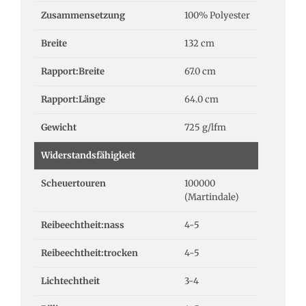
Zusammensetzung
100% Polyester
Breite
132 cm
Rapport:Breite
67.0 cm
Rapport:Länge
64.0 cm
Gewicht
725 g/lfm
Widerstandsfähigkeit
Scheuertouren
100000
(Martindale)
Reibeechtheit:nass
4-5
Reibeechtheit:trocken
4-5
Lichtechtheit
3-4