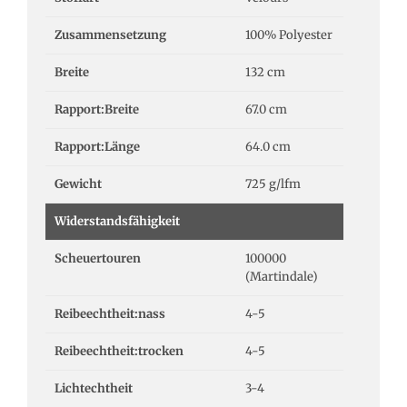
Zusammensetzung
100% Polyester
Breite
132 cm
Rapport:Breite
67.0 cm
Rapport:Länge
64.0 cm
Gewicht
725 g/lfm
Widerstandsfähigkeit
Scheuertouren
100000
(Martindale)
Reibeechtheit:nass
4-5
Reibeechtheit:trocken
4-5
Lichtechtheit
3-4