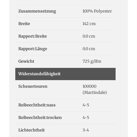
Zusammensetzung
100% Polyester
Breite
142 cm
Rapport:Breite
0.0 cm
Rapport:Länge
0.0 cm
Gewicht
725 g/lfm
Widerstandsfähigkeit
Scheuertouren
100000
(Martindale)
Reibeechtheit:nass
4-5
Reibeechtheit:trocken
4-5
Lichtechtheit
3-4