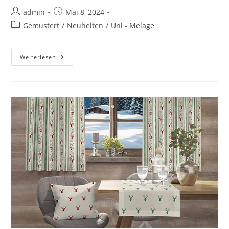
Beitrags-
Beitrag
admin
Mai 8, 2024
Autor:
veröffentlicht:
Beitrags-
Gemustert
/
Neuheiten
/
Uni - Melage
Kategorie:
Bernina
Weiterlesen