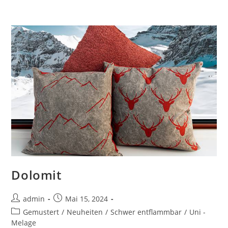
Zum
Inhalt
springen
Dolomit
Beitrags-
Beitrag
admin
Mai 15, 2024
Autor:
veröffentlicht:
Beitrags-
Gemustert
/
Neuheiten
/
Schwer entflammbar
/
Uni -
Kategorie:
Melage