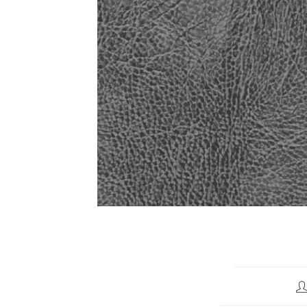
Be
Au