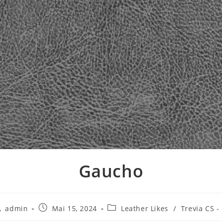
Gaucho
itrags-
Beitrag
Beitrags-
admin
Mai 15, 2024
Leather Likes
/
Trevia CS -
tor:
veröffentlicht:
Kategorie: