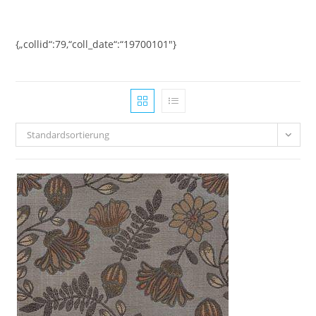
Zum
Inhalt
springen
{„collid“:79,“coll_date“:“19700101″}
Standardsortierung