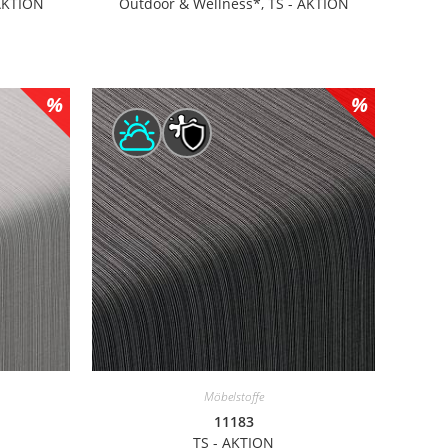
 AKTION
Outdoor & Wellness*, TS - AKTION
Möbelstoffe
11183
TS - AKTION