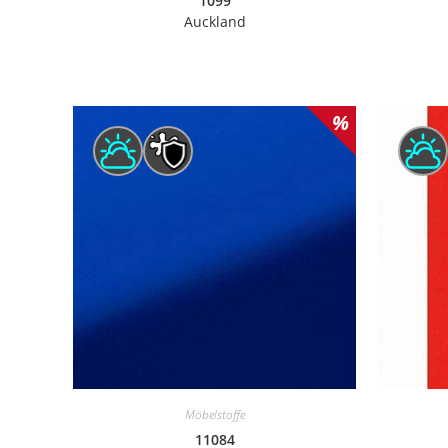
1099
Auckland
Möbelstoffe
11084