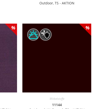
N
Outdoor, TS - AKTION
Möbelstoffe
11144