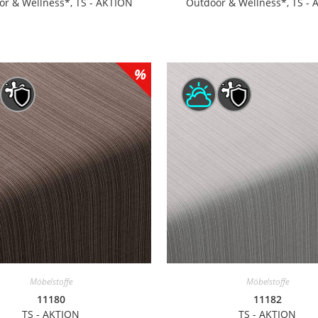
r & Wellness*, TS - AKTION
Outdoor & Wellness*, TS -
Möbelstoffe
Möbelstoffe
11180
11182
TS - AKTION
TS - AKTION