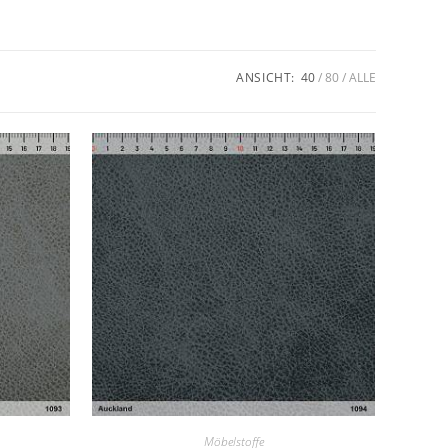
ANSICHT:
40
80
ALLE
Möbelstoffe