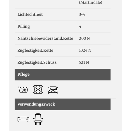
(Martindale)
Lichtechtheit
3-4
Pilling
4
Nahtschiebewiderstand:Kette
200 N
Zugfestigkeit:Kette
1024 N
Zugfestigkeit:Schuss
521 N
Pflege
Verwendungszweck