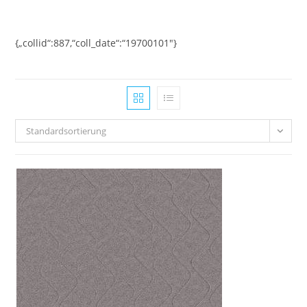
Zum
Inhalt
springen
{„collid“:887,“coll_date“:“19700101″}
Standardsortierung