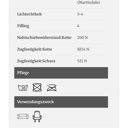
(Martindale)
Lichtechtheit
3-4
Pilling
4
Nahtschiebewiderstand:Kette
200 N
Zugfestigkeit:Kette
1024 N
Zugfestigkeit:Schuss
521 N
Pflege
Verwendungszweck