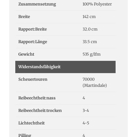
Zusammensetzung
100% Polyester
Breite
142 cm
Rapport:Breite
32.0 cm
Rapport:Länge
33.5 cm
Gewicht
535 g/lfm
Widerstandsfähigkeit
Scheuertouren
70000
(Martindale)
Reibeechtheit:nass
4
Reibeechtheit:trocken
3-4
Lichtechtheit
4-5
Pilling
4