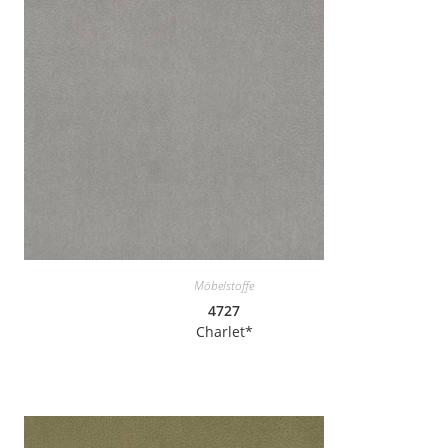
Möbelstoffe
4727
Charlet*