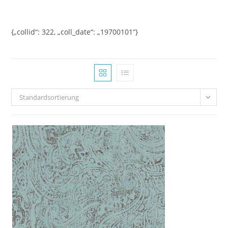
Zum
Inhalt
springen
{„collid“: 322, „coll_date“: „19700101“}
Standardsortierung