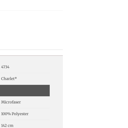
4734
Charlet*
Microfaser
100% Polyester
142 cm