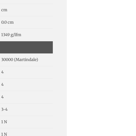
cm
0.0 cm
1349 g/lfm
30000 (Martindale)
4
4
4
3-4
1 N
1 N