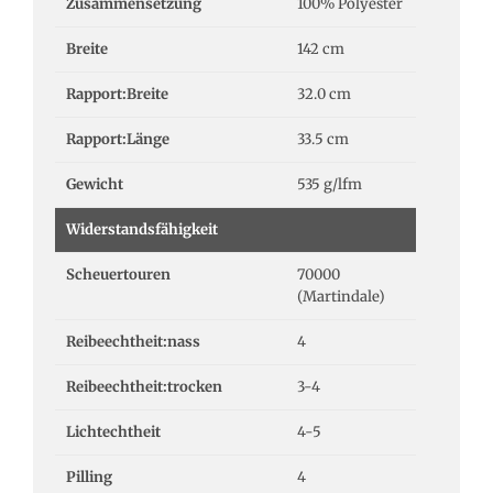
Zusammensetzung
100% Polyester
Breite
142 cm
Rapport:Breite
32.0 cm
Rapport:Länge
33.5 cm
Gewicht
535 g/lfm
Widerstandsfähigkeit
Scheuertouren
70000
(Martindale)
Reibeechtheit:nass
4
Reibeechtheit:trocken
3-4
Lichtechtheit
4-5
Pilling
4