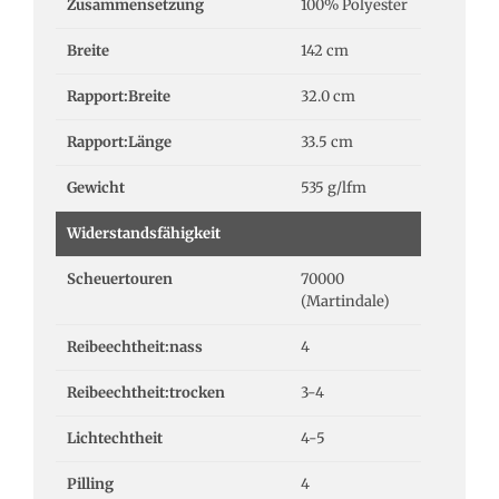
Zusammensetzung
100% Polyester
Breite
142 cm
Rapport:Breite
32.0 cm
Rapport:Länge
33.5 cm
Gewicht
535 g/lfm
Widerstandsfähigkeit
Scheuertouren
70000
(Martindale)
Reibeechtheit:nass
4
Reibeechtheit:trocken
3-4
Lichtechtheit
4-5
Pilling
4