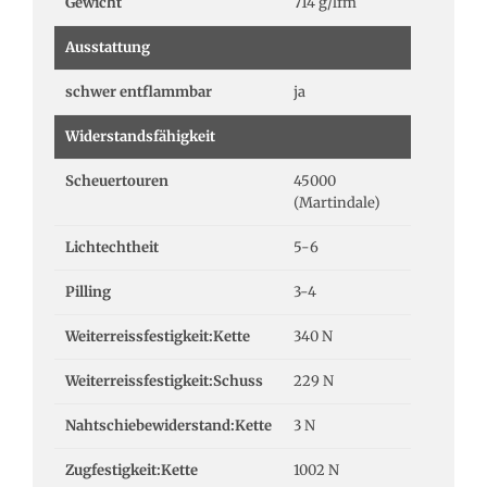
Gewicht
714 g/lfm
Ausstattung
schwer entflammbar
ja
Widerstandsfähigkeit
Scheuertouren
45000
(Martindale)
Lichtechtheit
5-6
Pilling
3-4
Weiterreissfestigkeit:Kette
340 N
Weiterreissfestigkeit:Schuss
229 N
Nahtschiebewiderstand:Kette
3 N
Zugfestigkeit:Kette
1002 N