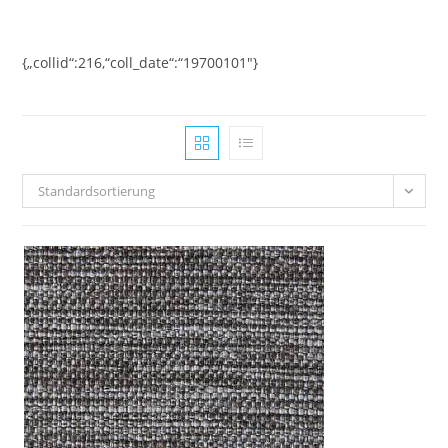
Zum
Inhalt
springen
{„collid“:216,“coll_date“:“19700101″}
Standardsortierung