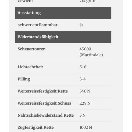
Gewicht
714 g/lfm
Ausstattung
schwer entflammbar
ja
Widerstandsfähigkeit
Scheuertouren
45000
(Martindale)
Lichtechtheit
5-6
Pilling
3-4
Weiterreissfestigkeit:Kette
340 N
Weiterreissfestigkeit:Schuss
229 N
Nahtschiebewiderstand:Kette
3 N
Zugfestigkeit:Kette
1002 N