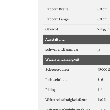
Rapport:Breite
0.0 cm
Rapport:Länge
0.0 cm
Gewicht
714 g/l
Ausstattung
schwer entflammbar
ja
Widerstandsfähigkeit
Scheuertouren
45000 (
Lichtechtheit
5-6
Pilling
3-4
Weiterreissfestigkeit:Kette
340 N
Weiterreissfestigkeit:Schuss
229 N