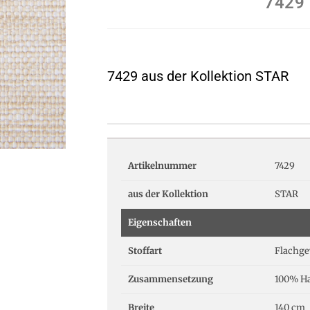
7429
7429 aus der Kollektion STAR
Artikelnummer
7429
aus der Kollektion
STAR
Eigenschaften
Stoffart
Flachg
Zusammensetzung
100% Ha
Breite
140 cm