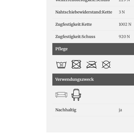
Nahtschiebewiderstand:Kette
3 N
Zugfestigkeit:Kette
1002 N
Zugfestigkeit:Schuss
920 N
Pflege
Verwendungszweck
Nachhaltig
ja