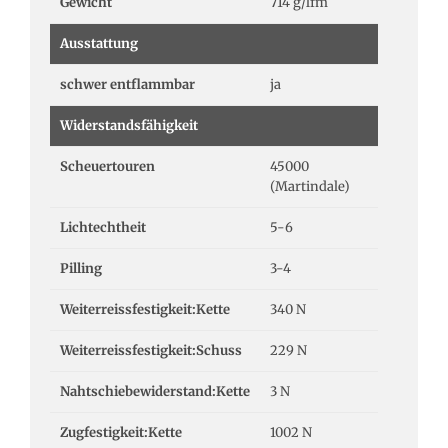
Gewicht
714 g/lfm
Ausstattung
schwer entflammbar
ja
Widerstandsfähigkeit
Scheuertouren
45000
(Martindale)
Lichtechtheit
5-6
Pilling
3-4
Weiterreissfestigkeit:Kette
340 N
Weiterreissfestigkeit:Schuss
229 N
Nahtschiebewiderstand:Kette
3 N
Zugfestigkeit:Kette
1002 N