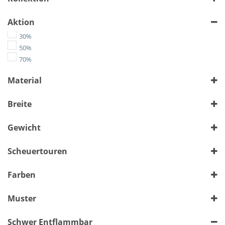
Aktion
30%
50%
70%
Material
Chenille
Breite
Flachgewebe
Kunstleder
> 140 cm
bis 140 cm
(1128)
(2029)
Gewicht
Leather-Like
Microfaser
Alle auswählen
Scheuertouren
Velours
Wolle
Alle auswählen
Farben
Muster
Bunt
Schwer Entflammbar
Floral