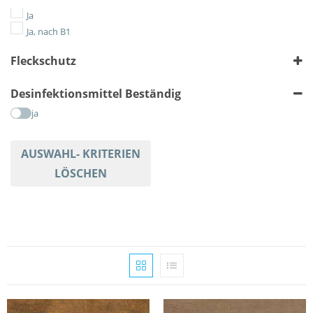
Geometrisch
Ja
Gestreift
Ja, nach B1
Karriert
Fleckschutz
Meliert
Tiere
ja
Desinfektionsmittel Beständig
Uni
ja
AUSWAHL- KRITERIEN
LÖSCHEN