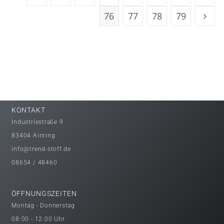
76
77
78
79
KONTAKT
Industriestraße 9
83404 Ainring
info@trend-stoff.de
08654 / 48460
ÖFFNUNGSZEITEN
Montag - Donnerstag
08:00 - 12:00 Uhr