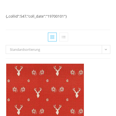
Zum
Inhalt
springen
{„collid“:547,“coll_date“:“19700101″}
Standardsortierung