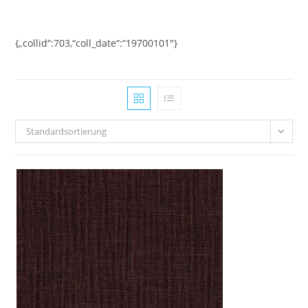
Zum
Inhalt
springen
{„collid“:703,“coll_date“:“19700101″}
Standardsortierung