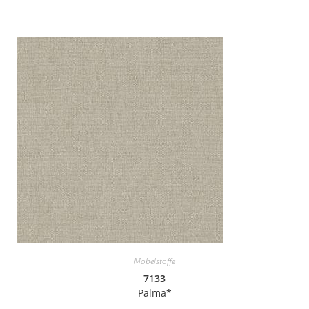
Möbelstoffe
7133
Palma*