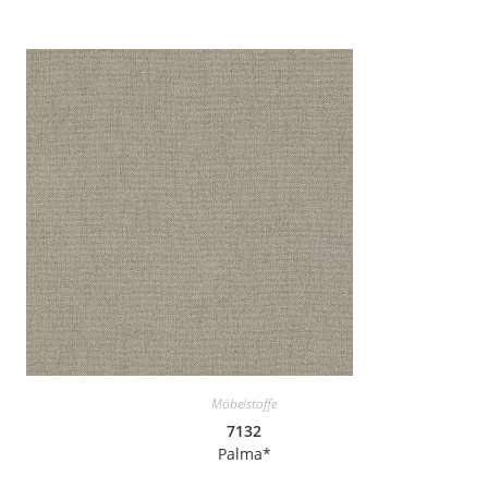
Möbelstoffe
7132
Palma*