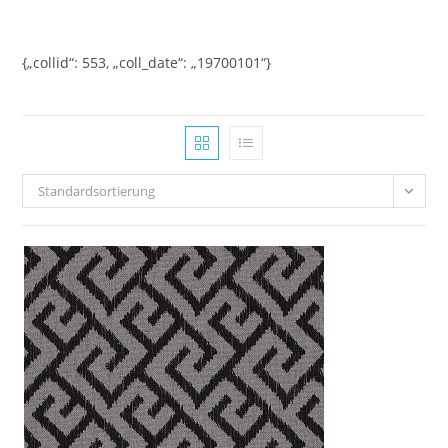
Zum
Inhalt
springen
{„collid“: 553, „coll_date“: „19700101“}
Standardsortierung