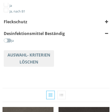
Geometrisch
Ja
Gestreift
Ja, nach B1
Karriert
Fleckschutz
Meliert
Tiere
ja
Desinfektionsmittel Beständig
Uni
ja
AUSWAHL- KRITERIEN
LÖSCHEN