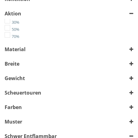
Aktion
30%
50%
70%
Material
Chenille
Breite
Flachgewebe
Kunstleder
> 140 cm
bis 140 cm
(1128)
(2033)
Gewicht
Leather-Like
Microfaser
Alle auswählen
Scheuertouren
Velours
Wolle
Alle auswählen
Farben
Muster
Bunt
Schwer Entflammbar
Floral