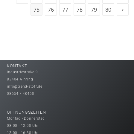
75
76
77
78
79
80
KONTAKT
Industriestraße 9
83404 Ainring
info@trend-stoff.de
08654 / 48460
ÖFFNUNGSZEITEN
Montag - Donnerstag
08:00 - 12:00 Uhr
13:00 - 16:30 Uhr